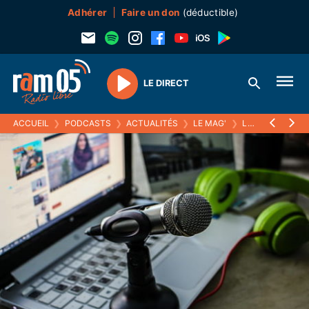
Adhérer
Faire un don
(déductible)
LE DIRECT
Play
ACCUEIL
❯
PODCASTS
❯
ACTUALITÉS
❯
LE MAG'
❯
LA NOUVELLE COMMUNE LEO ARTAUD ET JULIEN ROYER