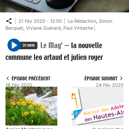
Partager
21 Fév 2020 - 12:00
La Rédaction
,
Simon
Becquet
,
Viviane Guérard
,
Paul Vintache
Le Mag'
—
la nouvelle
31 MIN
P
commune leo artaud et julien royer
l
a
y
ÉPISODE PRÉCÉDENT
ÉPISODE SUIVANT
18 Fév 2020
24 Fév 2020