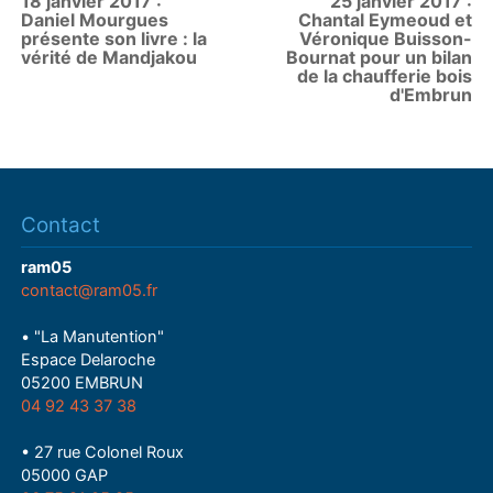
18 janvier 2017 :
25 janvier 2017 :
Daniel Mourgues
Chantal Eymeoud et
présente son livre : la
Véronique Buisson-
vérité de Mandjakou
Bournat pour un bilan
de la chaufferie bois
d'Embrun
Contact
ram05
contact@ram05.fr
• "La Manutention"
Espace Delaroche
05200 EMBRUN
04 92 43 37 38
• 27 rue Colonel Roux
05000 GAP