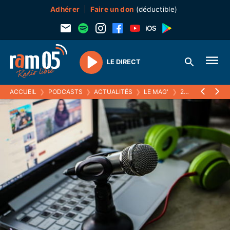
Adhérer
Faire un don
(déductible)
LE DIRECT
Play
ACCUEIL
❯
PODCASTS
❯
ACTUALITÉS
❯
LE MAG'
❯
23 JANVIER 2017 : MARYLINE ALLIX, LE BRAILLE