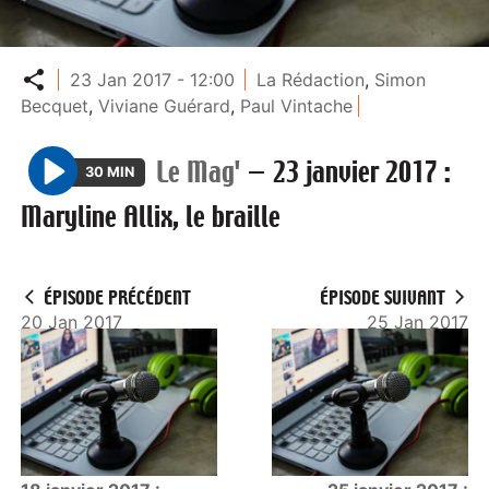
Partager
23 Jan 2017 - 12:00
La Rédaction
,
Simon
Becquet
,
Viviane Guérard
,
Paul Vintache
Le Mag'
—
23 janvier 2017 :
30 MIN
P
Maryline Allix, le braille
l
a
y
ÉPISODE PRÉCÉDENT
ÉPISODE SUIVANT
20 Jan 2017
25 Jan 2017