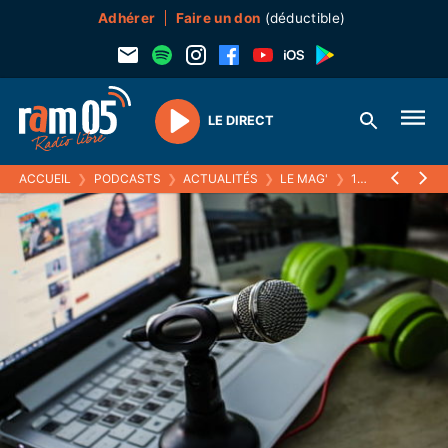
Adhérer
Faire un don
(déductible)
LE DIRECT
Play
ACCUEIL
❯
PODCASTS
❯
ACTUALITÉS
❯
LE MAG'
❯
18 JANVIER 2017 : DANIEL MOURGUES PRÉSENTE SON LIVRE : LA VÉRITÉ DE MANDJAKOU