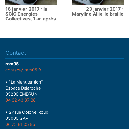
16 janvier 2017 : la
23 janvier 2017 :
SCIC Energies
Maryline Allix, le braille
Collectives, 1 an après
Contact
ram05
contact@ram05.fr
• "La Manutention"
Espace Delaroche
05200 EMBRUN
04 92 43 37 38
• 27 rue Colonel Roux
05000 GAP
06 75 81 05 85