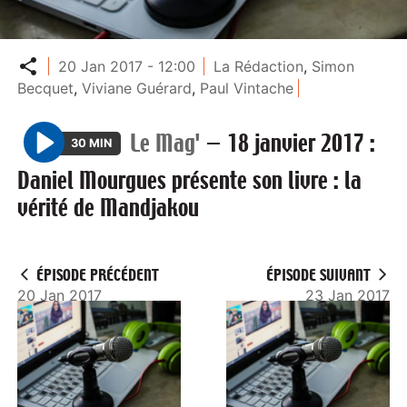
Partager
20 Jan 2017 - 12:00
La Rédaction
,
Simon
Becquet
,
Viviane Guérard
,
Paul Vintache
Le Mag'
—
18 janvier 2017 :
30 MIN
P
Daniel Mourgues présente son livre : la
l
vérité de Mandjakou
a
y
ÉPISODE PRÉCÉDENT
ÉPISODE SUIVANT
20 Jan 2017
23 Jan 2017