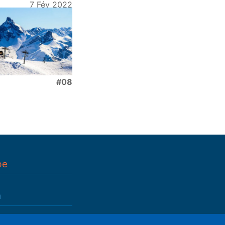
7 Fév 2022
#08
pe
n