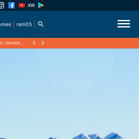
mmes
ram05
31 JANVIER 2022