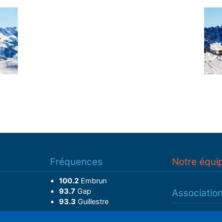
Fréquences
Notre équi
100.2
Embrun
93.7
Gap
Associatio
93.3
Guillestre
Adhérer