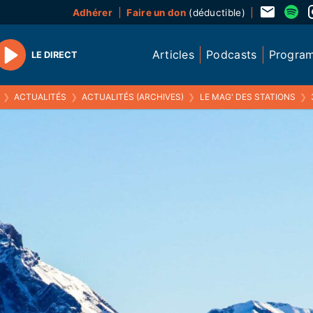
Adhérer
Faire un don
(déductible)
Articles
Podcasts
Progra
LE DIRECT
Play
❯
ACTUALITÉS
❯
ACTUALITÉS (ARCHIVES)
❯
LE MAG' DES STATIONS
❯