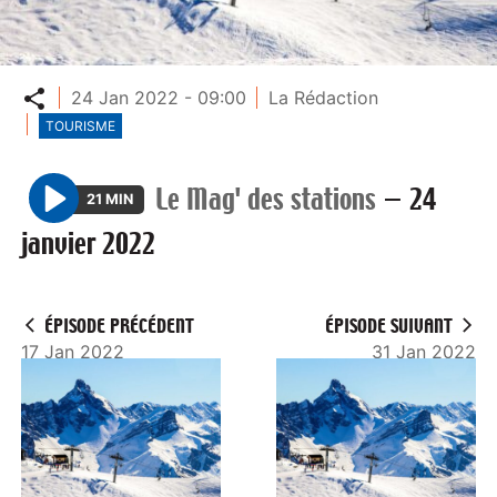
Partager
24 Jan 2022 - 09:00
La Rédaction
TOURISME
Le Mag' des stations
—
24
21 MIN
P
janvier 2022
l
a
y
ÉPISODE PRÉCÉDENT
ÉPISODE SUIVANT
17 Jan 2022
31 Jan 2022