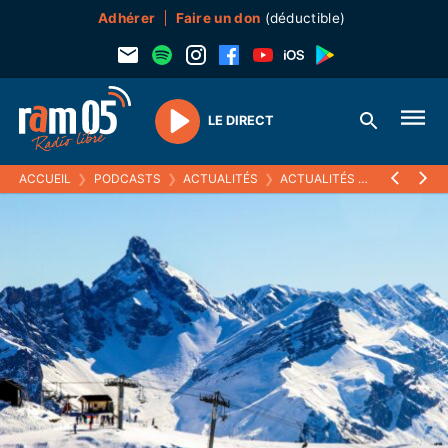
Adhérer
Faire un don
(déductible)
LE DIRECT
Play
ACCUEIL
❯
PODCASTS
❯
ACTUALITÉS
❯
ACTUALITÉS (ARCHIVES)
❯