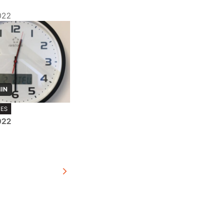
022
MIN
TES
022