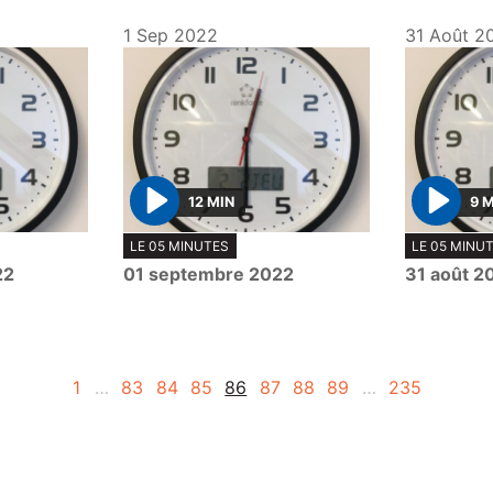
1 Sep 2022
31 Août 2
12 MIN
9 
P
P
LE 05 MINUTES
LE 05 MINU
l
l
22
01 septembre 2022
31 août 2
a
a
y
y
1
…
83
84
85
86
87
88
89
…
235