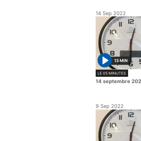
14 Sep 2022
13 MIN
P
LE 05 MINUTES
l
14 septembre 20
a
y
9 Sep 2022