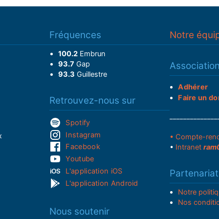
Fréquences
Notre équi
100.2
Embrun
93.7
Gap
Associatio
93.3
Guillestre
Adhérer
Faire un do
Retrouvez-nous sur
______________
Spotify
Instagram
x
• Compte-ren
Facebook
•
Intranet
ram
Youtube
L'application iOS
Partenariat
L'application Android
Notre politi
Nos conditi
Nous soutenir