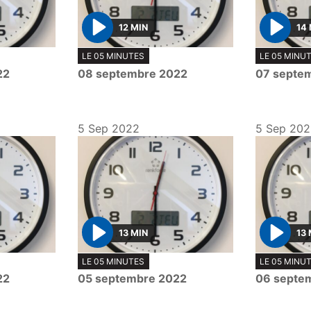
12 MIN
14
P
P
LE 05 MINUTES
LE 05 MINU
l
l
22
08 septembre 2022
07 septe
a
a
y
y
5 Sep 2022
5 Sep 20
13 MIN
13 
P
P
LE 05 MINUTES
LE 05 MINU
l
l
22
05 septembre 2022
06 septe
a
a
y
y