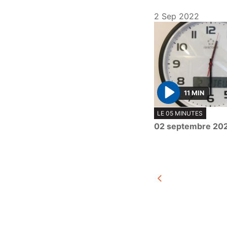
2 Sep 2022
11 MIN
P
LE 05 MINUTES
l
02 septembre 20
a
y