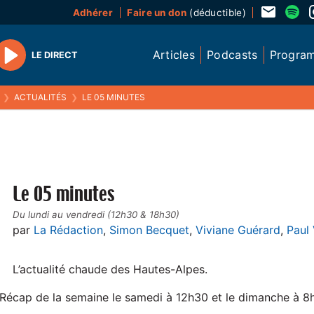
Adhérer
Faire un don
(déductible)
Articles
Podcasts
Progra
LE DIRECT
Play
❯
ACTUALITÉS
❯
LE 05 MINUTES
Le 05 minutes
Du lundi au vendredi (12h30 & 18h30)
par
La Rédaction
,
Simon Becquet
,
Viviane Guérard
,
Paul
L’actualité chaude des Hautes-Alpes.
 Récap de la semaine le samedi à 12h30 et le dimanche à 8