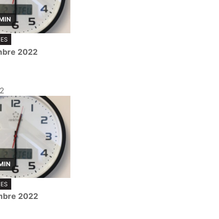
 MIN
TES
mbre 2022
22
MIN
TES
mbre 2022