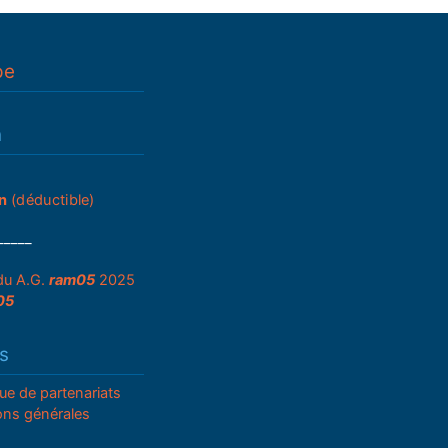
pe
n
n
(déductible)
_____
du A.G.
ram05
2025
05
s
que de partenariats
ons générales