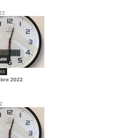
22
MIN
TES
mbre 2022
2