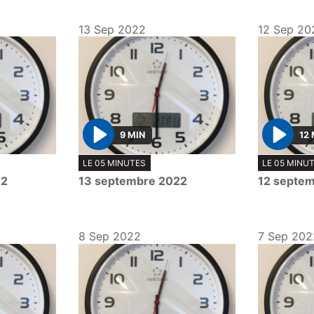
13 Sep 2022
12 Sep 20
9 MIN
12 
P
P
LE 05 MINUTES
LE 05 MINU
l
l
22
13 septembre 2022
12 septe
a
a
y
y
8 Sep 2022
7 Sep 202