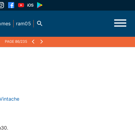
mmes
ram05
PAGE 86/235
 Vintache
h30.