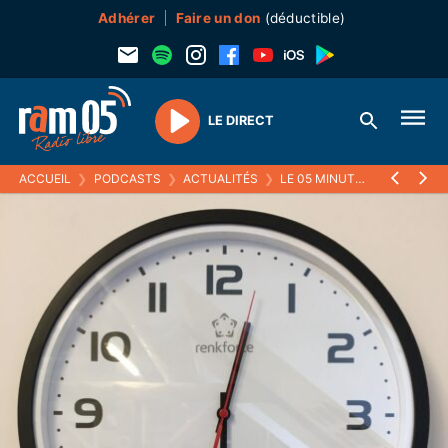
Adhérer
Faire un don
(déductible)
LE DIRECT
Play
ACCUEIL
❯
PODCASTS
❯
ACTUALITÉS
❯
LE 05 MINUTES
❯
22 NOVE