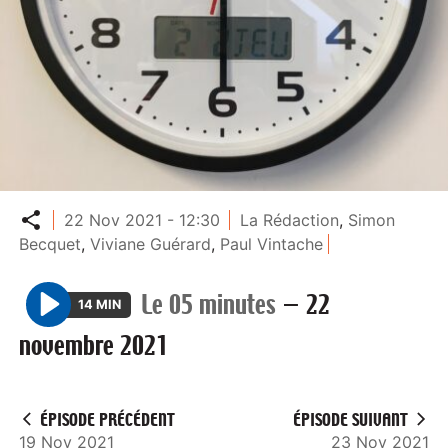
Partager
22 Nov 2021 - 12:30
La Rédaction
,
Simon
Becquet
,
Viviane Guérard
,
Paul Vintache
Le 05 minutes
—
22
14 MIN
P
novembre 2021
l
a
y
ÉPISODE PRÉCÉDENT
ÉPISODE SUIVANT
19 Nov 2021
23 Nov 2021