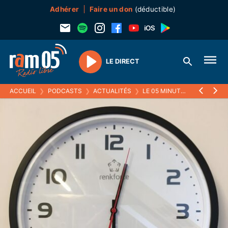
Adhérer
Faire un don
(déductible)
LE DIRECT
Play
ACCUEIL
❯
PODCASTS
❯
ACTUALITÉS
❯
LE 05 MINUTES
❯
29 AOUT