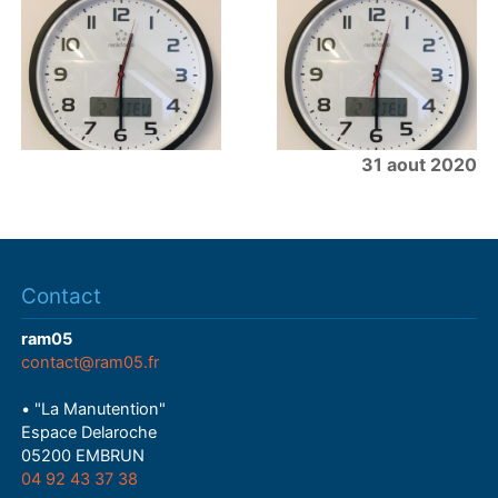
31 aout 2020
Contact
ram05
contact@ram05.fr
• "La Manutention"
Espace Delaroche
05200 EMBRUN
04 92 43 37 38