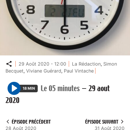
Partager
29 Août 2020 - 12:00
La Rédaction
,
Simon
Becquet
,
Viviane Guérard
,
Paul Vintache
Le 05 minutes
—
29 aout
18 MIN
P
2020
l
a
y
ÉPISODE PRÉCÉDENT
ÉPISODE SUIVANT
28 Août 2020
31 Août 2020