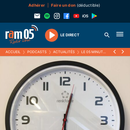
Adhérer
Faire un don
(déductible)
LE DIRECT
Play
ACCUEIL
❯
PODCASTS
❯
ACTUALITÉS
❯
LE 05 MINUTES