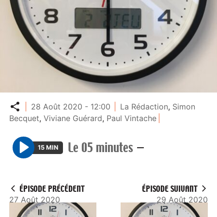
Partager
28 Août 2020 - 12:00
La Rédaction
,
Simon
Becquet
,
Viviane Guérard
,
Paul Vintache
Le 05 minutes
—
15 MIN
P
l
a
ÉPISODE PRÉCÉDENT
ÉPISODE SUIVANT
y
27 Août 2020
29 Août 2020