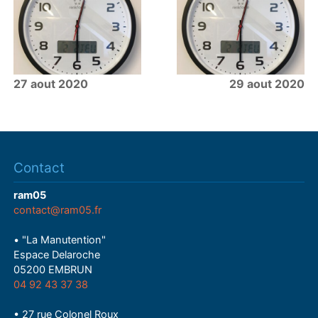
27 aout 2020
29 aout 2020
Contact
ram05
contact@ram05.fr
• "La Manutention"
Espace Delaroche
05200 EMBRUN
04 92 43 37 38
• 27 rue Colonel Roux