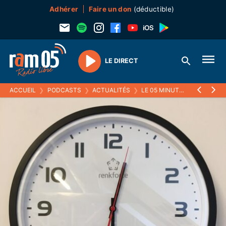
Adhérer
Faire un don
(déductible)
LE DIRECT
Play
ACCUEIL
❯
PODCASTS
❯
ACTUALITÉS
❯
LE 05 MINUTES
❯
24 JANVI