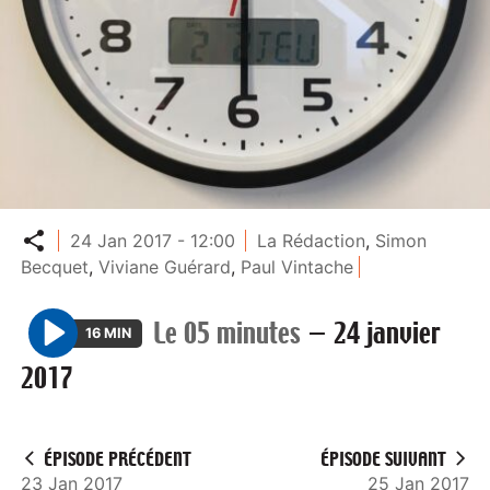
Partager
24 Jan 2017 - 12:00
La Rédaction
,
Simon
Becquet
,
Viviane Guérard
,
Paul Vintache
Le 05 minutes
—
24 janvier
16 MIN
P
2017
l
a
y
ÉPISODE PRÉCÉDENT
ÉPISODE SUIVANT
23 Jan 2017
25 Jan 2017