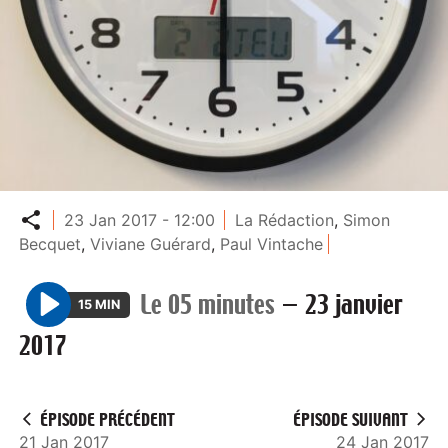
Partager
23 Jan 2017 - 12:00
La Rédaction
,
Simon
Becquet
,
Viviane Guérard
,
Paul Vintache
Le 05 minutes
—
23 janvier
15 MIN
P
2017
l
a
y
ÉPISODE PRÉCÉDENT
ÉPISODE SUIVANT
21 Jan 2017
24 Jan 2017