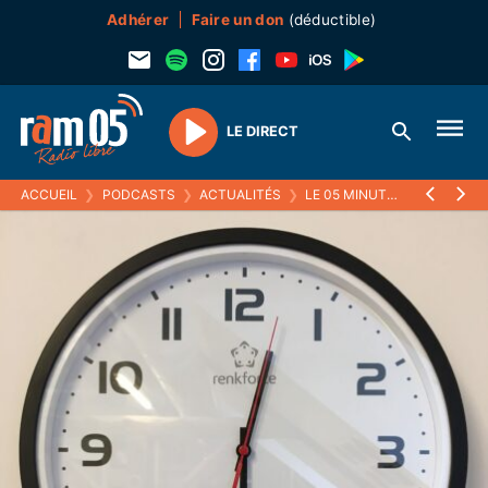
Adhérer
Faire un don
(déductible)
LE DIRECT
Play
ACCUEIL
❯
PODCASTS
❯
ACTUALITÉS
❯
LE 05 MINUTES
❯
23 JANVI