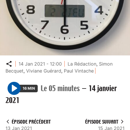
Partager
14 Jan 2021 - 12:00
La Rédaction
,
Simon
Becquet
,
Viviane Guérard
,
Paul Vintache
Le 05 minutes
—
14 janvier
16 MIN
P
2021
l
a
y
ÉPISODE PRÉCÉDENT
ÉPISODE SUIVANT
13 Jan 2021
15 Jan 2021