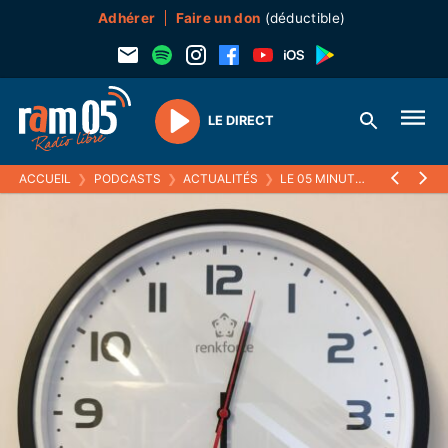
Adhérer
Faire un don
(déductible)
LE DIRECT
Play
ACCUEIL
❯
PODCASTS
❯
ACTUALITÉS
❯
LE 05 MINUTES
❯
14 JANVI