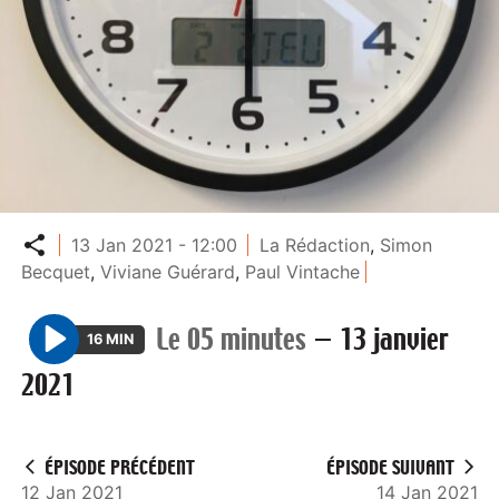
Partager
13 Jan 2021 - 12:00
La Rédaction
,
Simon
Becquet
,
Viviane Guérard
,
Paul Vintache
Le 05 minutes
—
13 janvier
16 MIN
P
2021
l
a
y
ÉPISODE PRÉCÉDENT
ÉPISODE SUIVANT
12 Jan 2021
14 Jan 2021