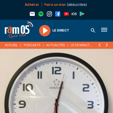
Adhérer
Faire un don
(déductible)
LE DIRECT
Play
ACCUEIL
❯
PODCASTS
❯
ACTUALITÉS
❯
LE 05 MINUTES
❯
13 JANVI