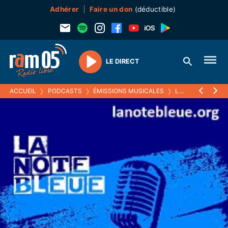
Adhérer
Faire un don
(déductible)
LE DIRECT
Play
ACCUEIL
❯
PODCASTS
❯
ÉMISSIONS MUSICALES
❯
LA NOTE BLEUE