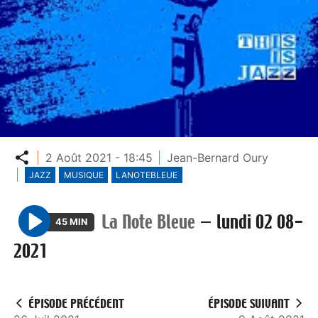
Partager
2 Août 2021 - 18:45
Jean-Bernard Oury
JAZZ
MUSIQUE
LANOTEBLEUE
La Note Bleue
—
lundi 02 08-
45 MIN
P
2021
l
a
y
ÉPISODE PRÉCÉDENT
ÉPISODE SUIVANT