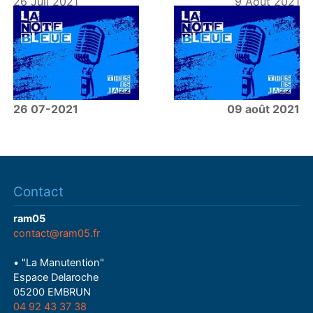
26 Juil 2021
9 Août 2021
26 07-2021
09 août 2021
Contact
ram05
contact@ram05.fr
• "La Manutention"
Espace Delaroche
05200 EMBRUN
04 92 43 37 38