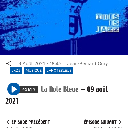
Partager
9 Août 2021 - 18:45
Jean-Bernard Oury
JAZZ
MUSIQUE
LANOTEBLEUE
La Note Bleue
—
09 août
45 MIN
P
2021
l
a
y
ÉPISODE PRÉCÉDENT
ÉPISODE SUIVANT