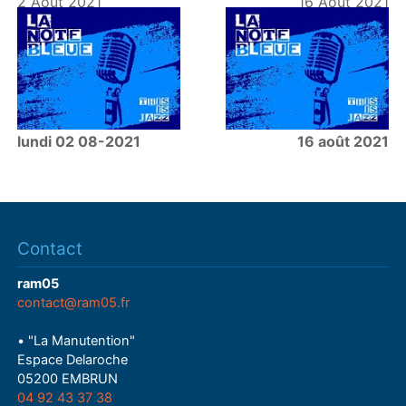
2 Août 2021
16 Août 2021
lundi 02 08-2021
16 août 2021
Contact
ram05
contact@ram05.fr
• "La Manutention"
Espace Delaroche
05200 EMBRUN
04 92 43 37 38