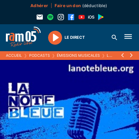
Adhérer
Faire un don
(déductible)
LE DIRECT
Play
ACCUEIL
❯
PODCASTS
❯
ÉMISSIONS MUSICALES
❯
LA NOTE BLEUE