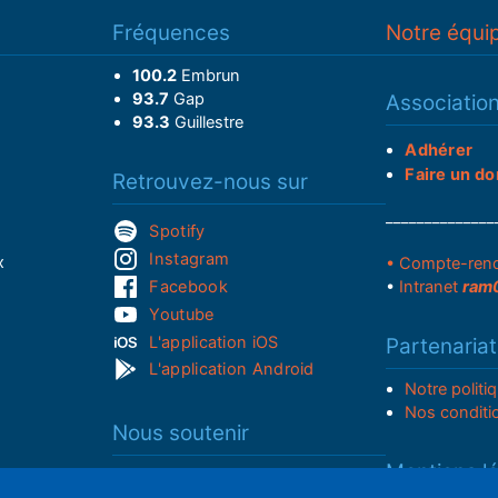
Fréquences
Notre équi
100.2
Embrun
93.7
Gap
Associatio
93.3
Guillestre
Adhérer
Faire un do
Retrouvez-nous sur
______________
Spotify
Instagram
x
• Compte-ren
Facebook
•
Intranet
ram
Youtube
L'application iOS
Partenariat
L'application Android
Notre politi
Nos conditi
Nous soutenir
Mentions l
Adhérer à notre radio associative