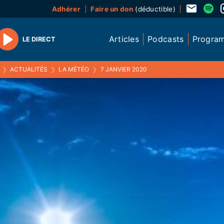
Adhérer
Faire un don
(déductible)
Articles
Podcasts
Progra
LE DIRECT
Play
❯
ACTUALITÉS
❯
LA MÉTÉO
❯
7 JANVIER 2020