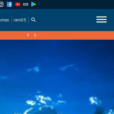
mmes
ram05