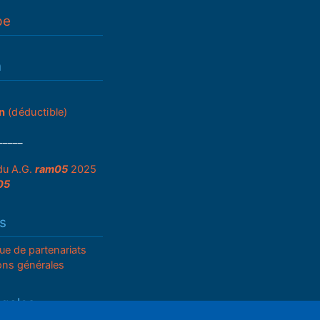
pe
n
n
(déductible)
_____
du A.G.
ram05
2025
05
s
que de partenariats
ons générales
égales