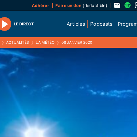
Adhérer
Faire un don
(déductible)
Articles
Podcasts
Progra
LE DIRECT
Play
❯
ACTUALITÉS
❯
LA MÉTÉO
❯
08 JANVIER 2020