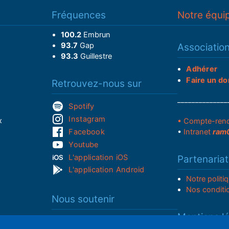
Fréquences
Notre équi
100.2
Embrun
93.7
Gap
Associatio
93.3
Guillestre
Adhérer
Faire un do
Retrouvez-nous sur
______________
Spotify
Instagram
x
• Compte-ren
Facebook
•
Intranet
ram
Youtube
L'application iOS
Partenariat
L'application Android
Notre politi
Nos conditi
Nous soutenir
Mentions l
Adhérer à notre radio associative