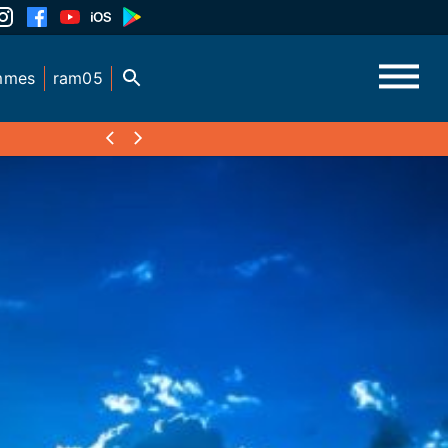
mmes
ram05