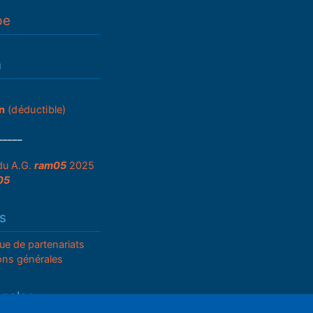
pe
n
n
(déductible)
_____
du A.G.
ram05
2025
05
s
que de partenariats
ons générales
égales