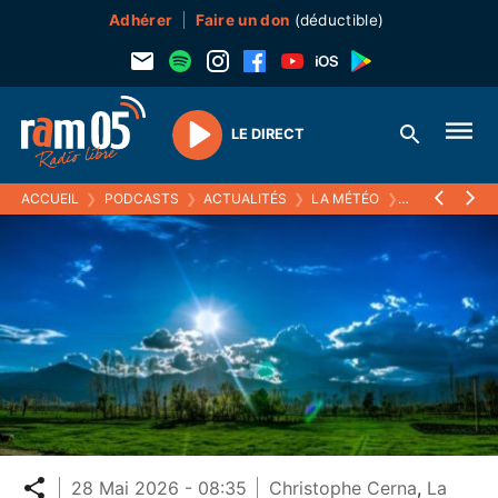
Adhérer
Faire un don
(déductible)
LE DIRECT
Play
ACCUEIL
❯
PODCASTS
❯
ACTUALITÉS
❯
LA MÉTÉO
❯
28 MAI 2026
Partager
28 Mai 2026 - 08:35
Christophe Cerna
,
La