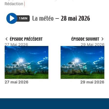
Rédaction
La météo
—
28 mai 2026
1 MIN
P
l
a
ÉPISODE PRÉCÉDENT
ÉPISODE SUIVANT
y
27 Mai 2026
29 Mai 2026
27 mai 2026
29 mai 2026