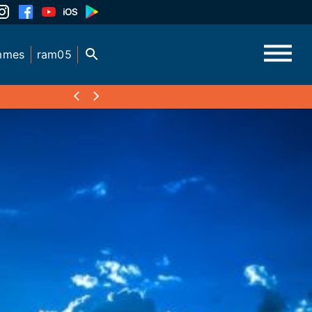
mmes
ram05