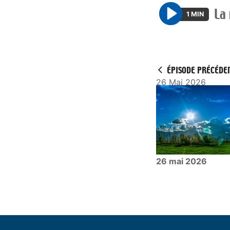
La
1 MIN
P
l
a
y
ÉPISODE PRÉCÉDE
26 Mai 2026
26 mai 2026