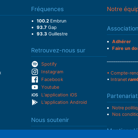
Fréquences
Notre équi
100.2
Embrun
93.7
Gap
Associatio
93.3
Guillestre
Adhérer
Faire un do
Retrouvez-nous sur
______________
Spotify
Instagram
x
• Compte-ren
Facebook
•
Intranet
ram
Youtube
L'application iOS
Partenariat
L'application Android
Notre politi
Nos conditi
Nous soutenir
Mentions l
Adhérer à notre radio associative