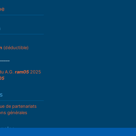
pe
n
n
(déductible)
_____
du A.G.
ram05
2025
05
s
que de partenariats
ons générales
égales