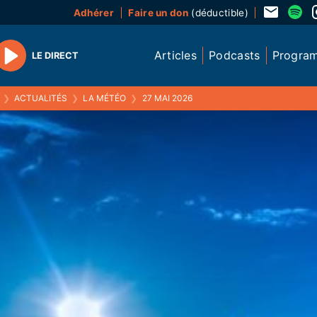
Adhérer
Faire un don
(déductible)
Articles
Podcasts
Progra
LE DIRECT
Play
❯
ACTUALITÉS
❯
LA MÉTÉO
❯
27 MAI 2026