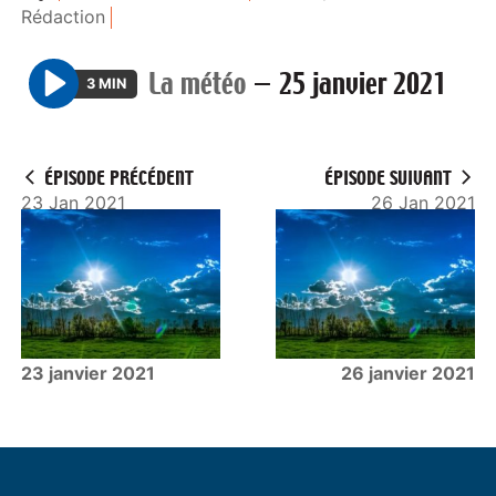
Rédaction
La météo
—
25 janvier 2021
3 MIN
P
l
a
ÉPISODE PRÉCÉDENT
ÉPISODE SUIVANT
y
23 Jan 2021
26 Jan 2021
23 janvier 2021
26 janvier 2021