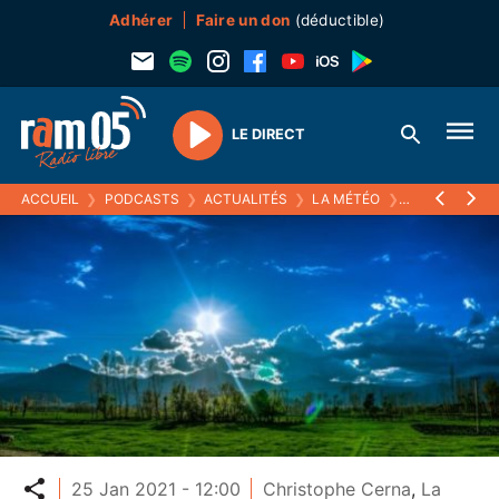
Adhérer
Faire un don
(déductible)
LE DIRECT
Play
ACCUEIL
❯
PODCASTS
❯
ACTUALITÉS
❯
LA MÉTÉO
❯
25 JANVIER 2
Partager
25 Jan 2021 - 12:00
Christophe Cerna
,
La