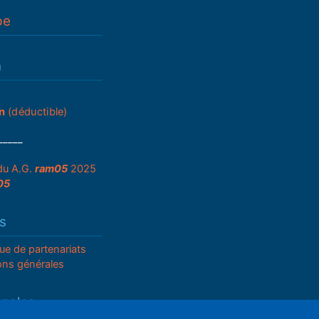
pe
n
n
(déductible)
_____
du A.G.
ram05
2025
05
s
que de partenariats
ons générales
égales