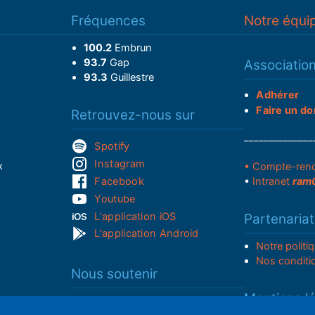
Fréquences
Notre équi
100.2
Embrun
93.7
Gap
Associatio
93.3
Guillestre
Adhérer
Faire un do
Retrouvez-nous sur
______________
Spotify
Instagram
x
• Compte-ren
Facebook
•
Intranet
ram
Youtube
L'application iOS
Partenariat
L'application Android
Notre politi
Nos conditi
Nous soutenir
Mentions l
Adhérer à notre radio associative