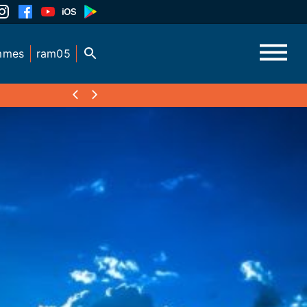
mmes
ram05