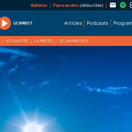
Adhérer
Faire un don
(déductible)
Articles
Podcasts
Progra
LE DIRECT
Play
❯
ACTUALITÉS
❯
LA MÉTÉO
❯
23 JANVIER 2021