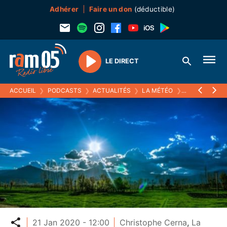
Adhérer
Faire un don
(déductible)
LE DIRECT
Play
ACCUEIL
❯
PODCASTS
❯
ACTUALITÉS
❯
LA MÉTÉO
❯
21 JANVIER 2
Partager
21 Jan 2020 - 12:00
Christophe Cerna
,
La