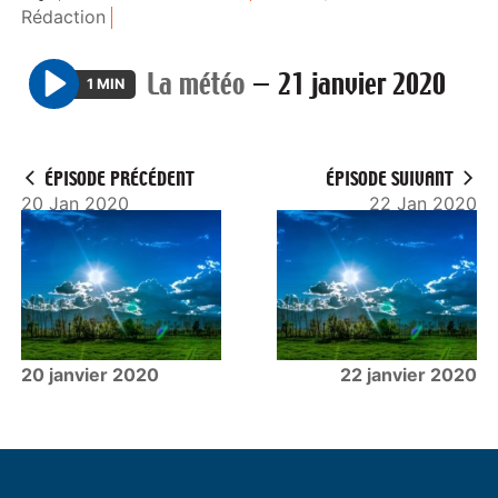
Rédaction
La météo
—
21 janvier 2020
1 MIN
P
l
a
ÉPISODE PRÉCÉDENT
ÉPISODE SUIVANT
y
20 Jan 2020
22 Jan 2020
20 janvier 2020
22 janvier 2020