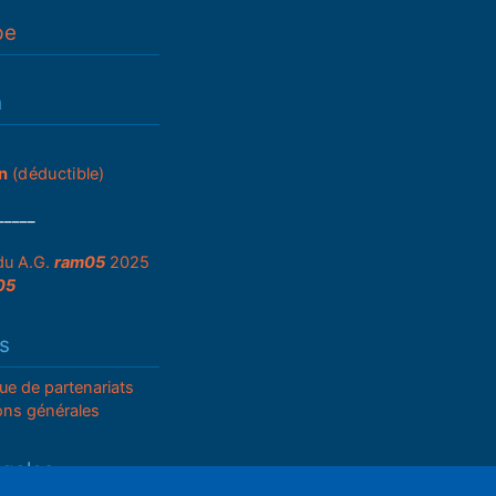
pe
n
n
(déductible)
_____
du A.G.
ram05
2025
05
s
que de partenariats
ons générales
égales