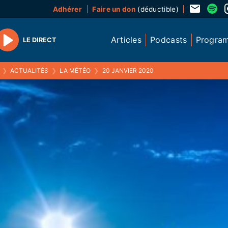
Adhérer
Faire un don
(déductible)
Articles
Podcasts
Progra
LE DIRECT
Play
❯
ACTUALITÉS
❯
LA MÉTÉO
❯
20 JANVIER 2020