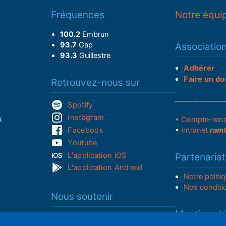
Fréquences
Notre équi
100.2
Embrun
93.7
Gap
Associatio
93.3
Guillestre
Adhérer
Faire un do
Retrouvez-nous sur
______________
Spotify
Instagram
x
• Compte-ren
Facebook
•
Intranet
ram
Youtube
L'application iOS
Partenariat
L'application Android
Notre politi
Nos conditi
Nous soutenir
Mentions l
Adhérer à notre radio associative