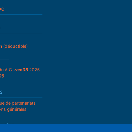
pe
n
n
(déductible)
_____
du A.G.
ram05
2025
05
s
que de partenariats
ons générales
égales