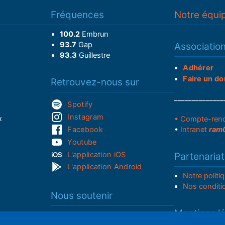
Fréquences
Notre équi
100.2
Embrun
93.7
Gap
Associatio
93.3
Guillestre
Adhérer
Faire un do
Retrouvez-nous sur
______________
Spotify
Instagram
x
• Compte-ren
Facebook
•
Intranet
ram
Youtube
L'application iOS
Partenariat
L'application Android
Notre politi
Nos conditi
Nous soutenir
Mentions l
Adhérer à notre radio associative