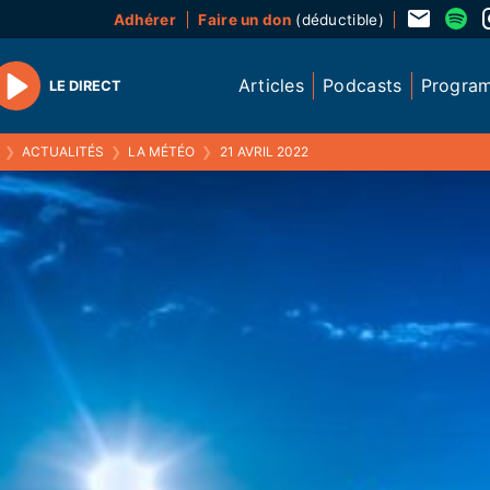
Adhérer
Faire un don
(déductible)
Articles
Podcasts
Progra
LE DIRECT
Play
❯
ACTUALITÉS
❯
LA MÉTÉO
❯
21 AVRIL 2022