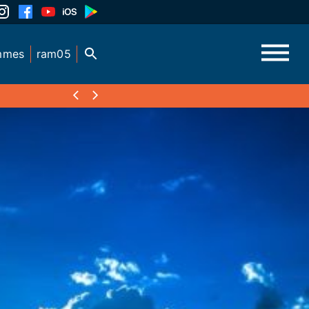
mmes
ram05