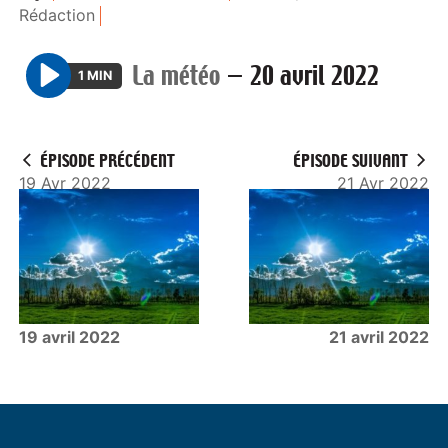
Rédaction
La météo
—
20 avril 2022
1 MIN
P
l
a
ÉPISODE PRÉCÉDENT
ÉPISODE SUIVANT
y
19 Avr 2022
21 Avr 2022
19 avril 2022
21 avril 2022