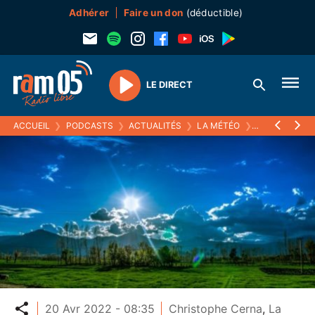
Adhérer
Faire un don
(déductible)
LE DIRECT
Play
ACCUEIL
❯
PODCASTS
❯
ACTUALITÉS
❯
LA MÉTÉO
❯
20 AVRIL 2022
Partager
20 Avr 2022 - 08:35
Christophe Cerna
,
La