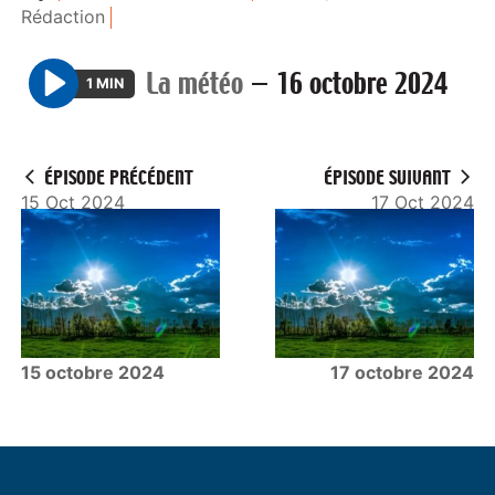
Rédaction
La météo
—
16 octobre 2024
1 MIN
P
l
a
ÉPISODE PRÉCÉDENT
ÉPISODE SUIVANT
y
15 Oct 2024
17 Oct 2024
15 octobre 2024
17 octobre 2024