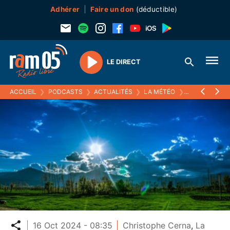
Adhérer
Faire un don
(déductible)
LE DIRECT
Play
ACCUEIL
❯
PODCASTS
❯
ACTUALITÉS
❯
LA MÉTÉO
❯
16 OCTOBRE 
Partager
16 Oct 2024 - 08:35
Christophe Cerna
,
La