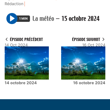
Rédaction
La météo
—
15 octobre 2024
1 MIN
P
l
a
ÉPISODE PRÉCÉDENT
ÉPISODE SUIVANT
y
14 Oct 2024
16 Oct 2024
14 octobre 2024
16 octobre 2024