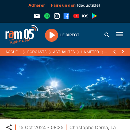
Adhérer
Faire un don
(déductible)
LE DIRECT
Play
ACCUEIL
❯
PODCASTS
❯
ACTUALITÉS
❯
LA MÉTÉO
❯
15 OCTOBRE 
Partager
15 Oct 2024 - 08:35
Christophe Cerna
,
La