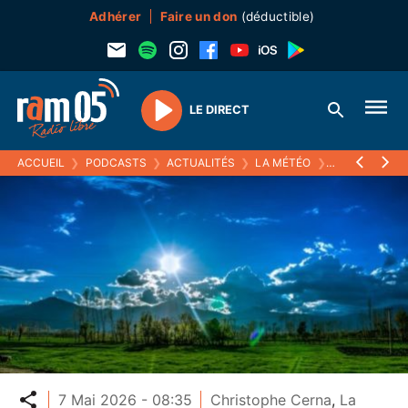
Adhérer
Faire un don
(déductible)
LE DIRECT
Play
ACCUEIL
❯
PODCASTS
❯
ACTUALITÉS
❯
LA MÉTÉO
❯
07 MAI 2026
Partager
7 Mai 2026 - 08:35
Christophe Cerna
,
La