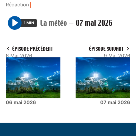
Rédaction
La météo
—
07 mai 2026
1 MIN
P
l
a
ÉPISODE PRÉCÉDENT
ÉPISODE SUIVANT
y
6 Mai 2026
9 Mai 2026
06 mai 2026
07 mai 2026