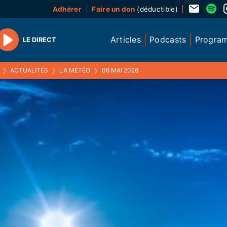
Adhérer
Faire un don
(déductible)
Articles
Podcasts
Progra
LE DIRECT
Play
❯
ACTUALITÉS
❯
LA MÉTÉO
❯
06 MAI 2026