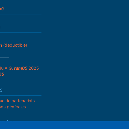
pe
n
n
(déductible)
_____
du A.G.
ram05
2025
05
s
que de partenariats
ons générales
égales