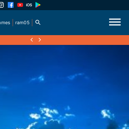
mmes
ram05