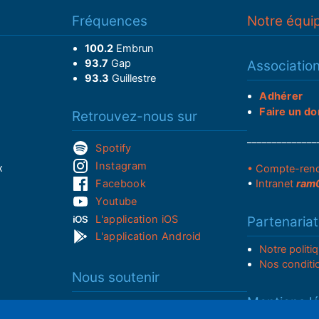
Fréquences
Notre équi
100.2
Embrun
93.7
Gap
Associatio
93.3
Guillestre
Adhérer
Faire un do
Retrouvez-nous sur
______________
Spotify
Instagram
x
• Compte-ren
Facebook
•
Intranet
ram
Youtube
L'application iOS
Partenariat
L'application Android
Notre politi
Nos conditi
Nous soutenir
Mentions l
Adhérer à notre radio associative