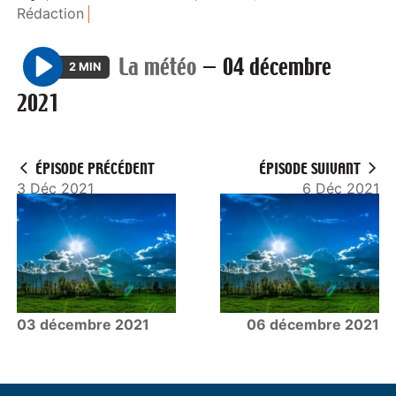
Rédaction
La météo
—
04 décembre
2 MIN
P
2021
l
a
y
ÉPISODE PRÉCÉDENT
ÉPISODE SUIVANT
3 Déc 2021
6 Déc 2021
03 décembre 2021
06 décembre 2021