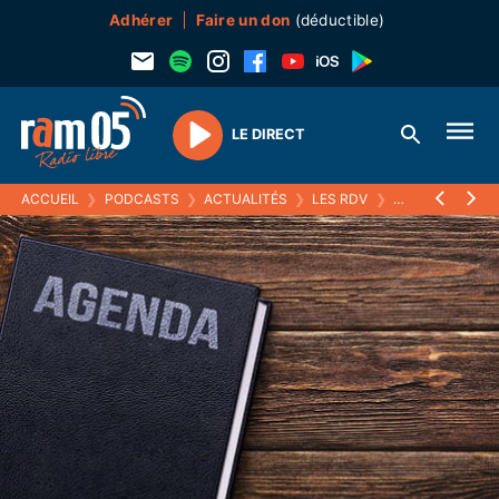
Adhérer
Faire un don
(déductible)
LE DIRECT
Play
ACCUEIL
❯
PODCASTS
❯
ACTUALITÉS
❯
LES RDV
❯
06 DÉCEMBRE 2