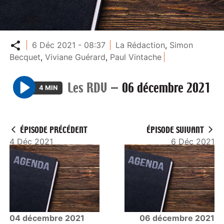
Partager
6 Déc 2021 - 08:37
La Rédaction
,
Simon
Becquet
,
Viviane Guérard
,
Paul Vintache
Les RDV
—
06 décembre 2021
4 MIN
P
l
a
ÉPISODE PRÉCÉDENT
ÉPISODE SUIVANT
y
4 Déc 2021
6 Déc 2021
04 décembre 2021
06 décembre 2021