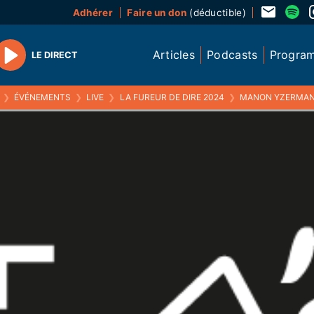
Adhérer
Faire un don
(déductible)
Articles
Podcasts
Progra
LE DIRECT
Play
❯
ÉVÉNEMENTS
❯
LIVE
❯
LA FUREUR DE DIRE 2024
❯
MANON YZERMANS, RESPONSABLE JURIDIQUE À LA M