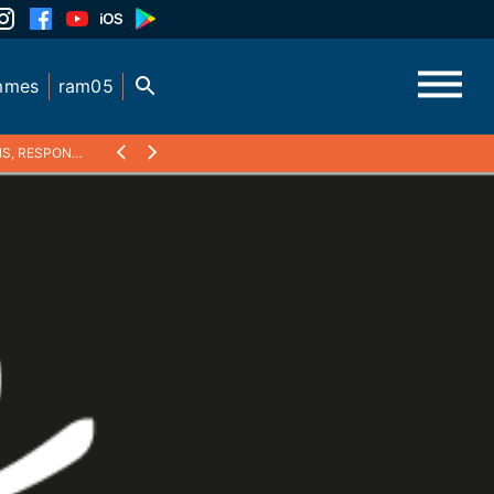
mmes
ram05
AISON DES LANCEURS D'ALERTE