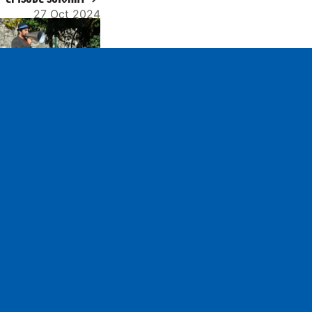
27 Oct 2024
ettings
Mute
Marien Guillé, criée
publique en radio -
partie 1
pe
n