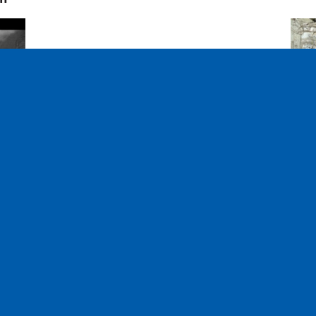
S
uite
 pop
Fréquences
Notre équi
100.2
Embrun
93.7
Gap
Associatio