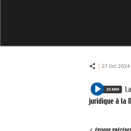
Partager
27 Oct 2024 
La
25 MIN
P
juridique à la
l
a
y
ÉPISODE PRÉCÉDE