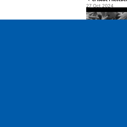
27 Oct 2024
Play
Juliette Z et la Zin
-"Babel", un conte
chamanique
Contact
ram05
contact@ram05.fr