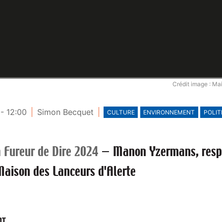
Crédit image : Ma
- 12:00
Simon Becquet
CULTURE
ENVIRONNEMENT
POLIT
 Fureur de Dire 2024
—
Manon Yzermans, resp
 Maison des Lanceurs d'Alerte
NT