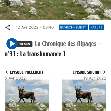
Partager
12 Avr 2022 - 08:40
ENVIRONNEMENT
NATURE
La Chronique des Alpages
—
10 MIN
P
n°31 : La transhumance 1
l
a
y
ÉPISODE PRÉCÉDENT
ÉPISODE SUIVANT
5 Avr 2022
19 Avr 2022