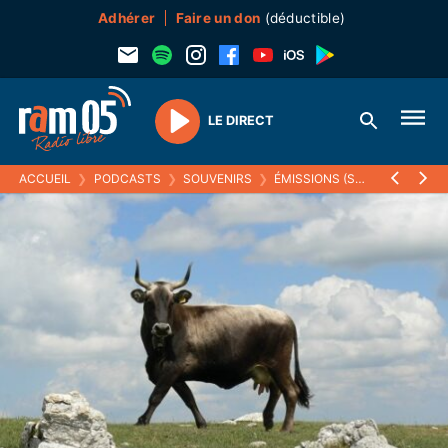
Adhérer
Faire un don
(déductible)
LE DIRECT
Play
ACCUEIL
❯
PODCASTS
❯
SOUVENIRS
❯
ÉMISSIONS (SOUVENIRS)
❯