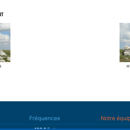
NT
e
n
Fréquences
Notre équi
100.2
Embrun