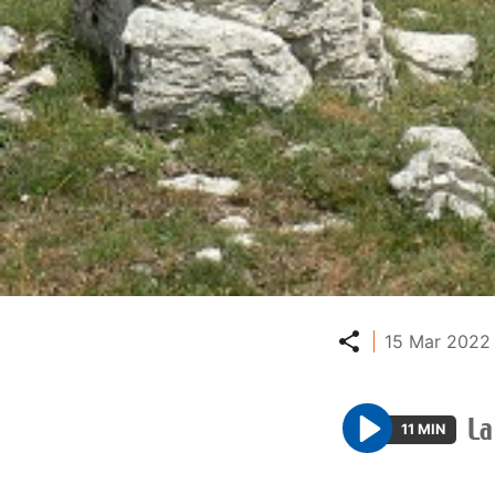
Partager
15 Mar 2022 
La
11 MIN
P
l