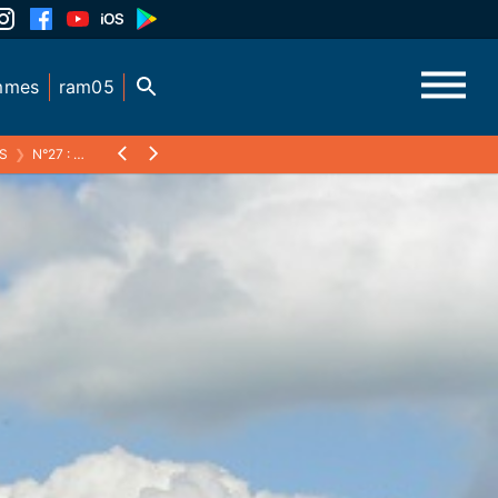
mmes
ram05
S
❯
N°27 : LA LAINE 2DE PARTIE