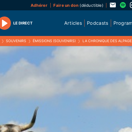
Adhérer
Faire un don
(déductible)
Articles
Podcasts
Progra
LE DIRECT
Play
❯
SOUVENIRS
❯
ÉMISSIONS (SOUVENIRS)
❯
LA CHRONIQUE DES ALPAGE