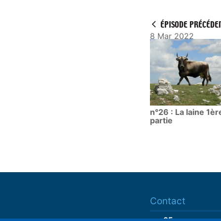
a
y
ÉPISODE PRÉCÉDE
8 Mar 2022
n°26 : La laine 1èr
partie
Contact
ram05