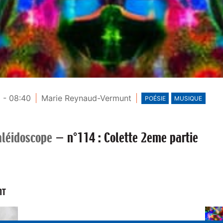
 - 08:40
Marie Reynaud-Vermunt
POÉSIE
MUSIQUE
léidoscope
—
n°114 : Colette 2eme partie
NT