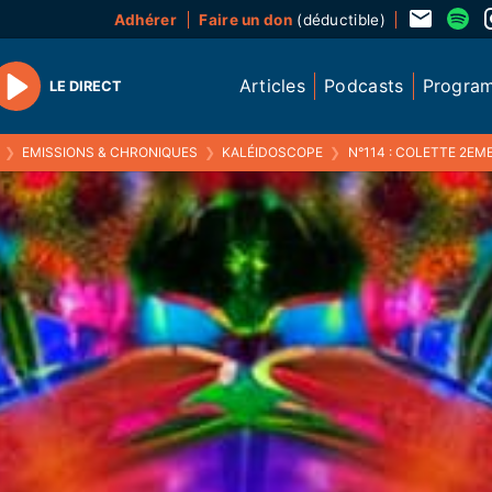
Adhérer
Faire un don
(déductible)
Articles
Podcasts
Progra
LE DIRECT
Play
❯
EMISSIONS & CHRONIQUES
❯
KALÉIDOSCOPE
❯
N°114 : COLETTE 2EME