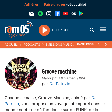
Adhérer
Faire un don
(déductible)
LE DIRECT
Play
PAGE 19/38
ACCUEIL
❯
PODCASTS
❯
ÉMISSIONS MUSICALES
❯
GROOVE MACHIN
Groove machine
Mardi (21h) & Samedi (19h)
par
DJ Patrizio
Chaque semaine, Groove Machine, animé par
DJ
Patrizio
, vous propose un voyage intemporel dans le
monde nocturne où l’on danse sur du FUNK, de la