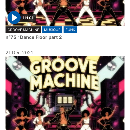
1 H 01
P
GROOVE MACHINE
MUSIQUE
FUNK
l
n°75 : Dance Floor part 2
a
y
21 Déc 2021