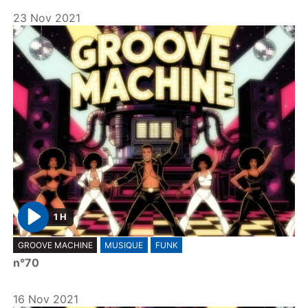
y
23 Nov 2021
1 H
P
GROOVE MACHINE
MUSIQUE
FUNK
l
n°70
a
y
16 Nov 2021