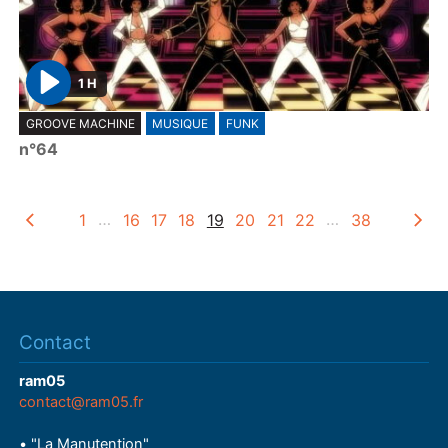
1 H
P
GROOVE MACHINE
MUSIQUE
FUNK
l
n°64
a
y
1
…
16
17
18
19
20
21
22
…
38
Contact
ram05
contact@ram05.fr
• "La Manutention"