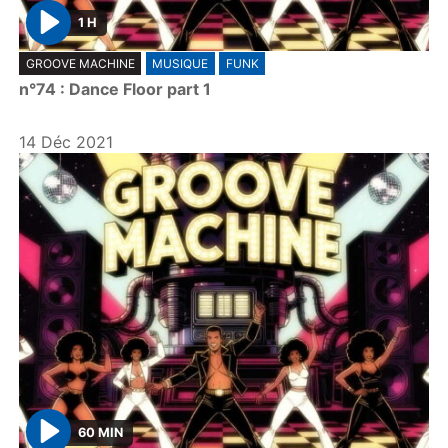
1 H
P
GROOVE MACHINE
MUSIQUE
FUNK
l
n°74 : Dance Floor part 1
a
y
14 Déc 2021
60 MIN