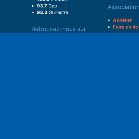
93.7
Gap
Associatio
93.3
Guillestre
Adhérer
Faire un do
Retrouvez-nous sur
______________
Spotify
Instagram
S
x
• Compte-ren
Facebook
•
Intranet
ram
Youtube
L'application iOS
Partenariat
L'application Android
Notre politi
Nos conditi
Nous soutenir
Mentions l
Adhérer à notre radio associative
rs
RGPD & Droi
Faire un don (déductible)
Conceptio