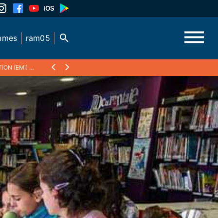
mmes
ram05
ION (EMI)
❯
RCV RADIO, ÉPISODE 2 - PAR LES 6ÈMES DU COLLÈGE VIVIA