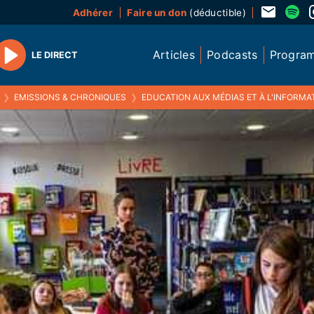
Adhérer
Faire un don
(déductible)
Articles
Podcasts
Progra
LE DIRECT
Play
❯
EMISSIONS & CHRONIQUES
❯
EDUCATION AUX MÉDIAS ET À L'INFORMAT