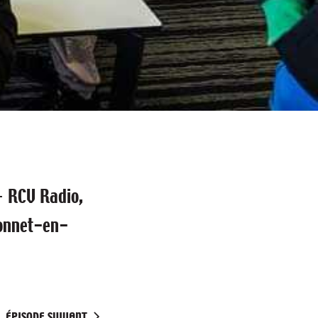
—
RCV Radio,
Bonnet-en-
ÉPISODE SUIVANT