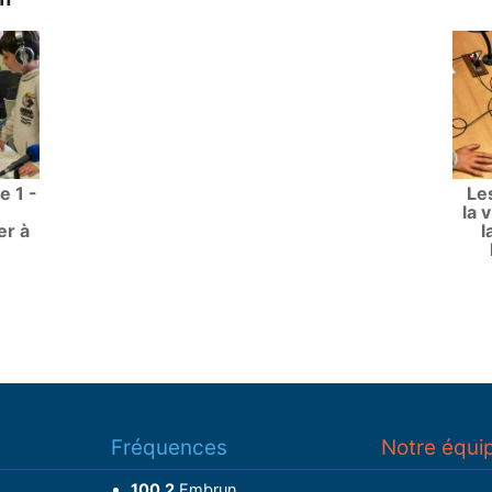
e 1 -
Le
la 
er à
l
Fréquences
Notre équi
100.2
Embrun