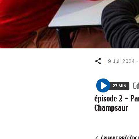
Partager
9 Juil 2024 -
Ed
27 MIN
P
épisode 2 - Pa
l
Champsaur
a
y
ÉPISODE PRÉCÉDE