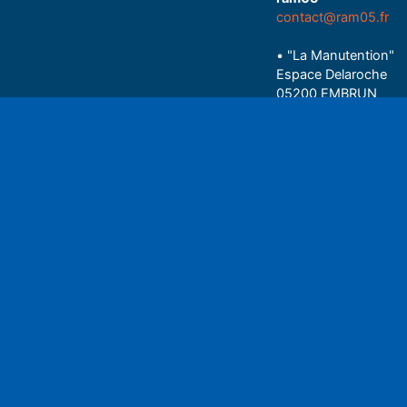
contact@ram05.fr
• "La Manutention"
Espace Delaroche
05200 EMBRUN
04 92 43 37 38
Play
• 27 rue Colonel Rou
05000 GAP
06 75 81 05 85
Espace auditeu
Nous écrire