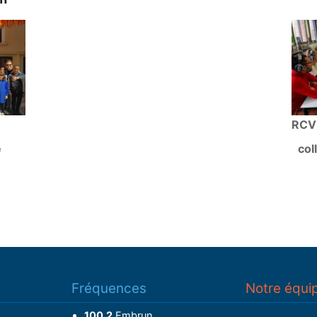
RCV 
e
col
Fréquences
Notre équi
100.2
Embrun