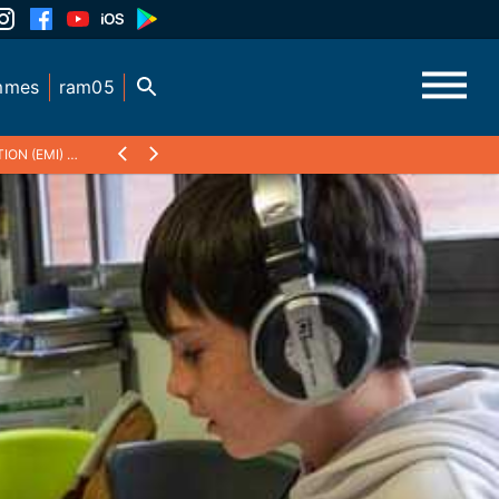
mmes
ram05
ION (EMI)
❯
RCV RADIO, ÉPISODE 1 - PAR LES 6ÈMES DU COLLÈGE VIVIA