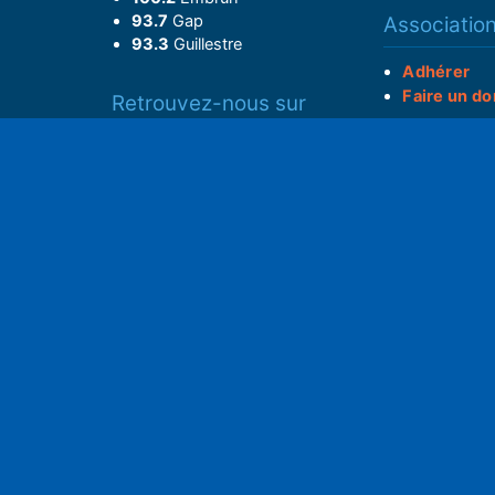
93.7
Gap
Associatio
93.3
Guillestre
Adhérer
Faire un do
Retrouvez-nous sur
______________
Spotify
Instagram
S
x
• Compte-ren
Facebook
•
Intranet
ram
Youtube
L'application iOS
Partenariat
L'application Android
Notre politi
Nos conditi
Nous soutenir
Mentions l
Adhérer à notre radio associative
rs
RGPD & Droi
Faire un don (déductible)
Conceptio