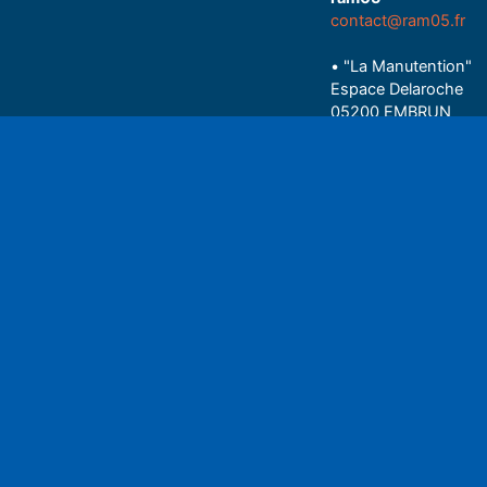
contact@ram05.fr
• "La Manutention"
Espace Delaroche
05200 EMBRUN
04 92 43 37 38
Play
• 27 rue Colonel Rou
05000 GAP
06 75 81 05 85
Espace auditeu
Nous écrire