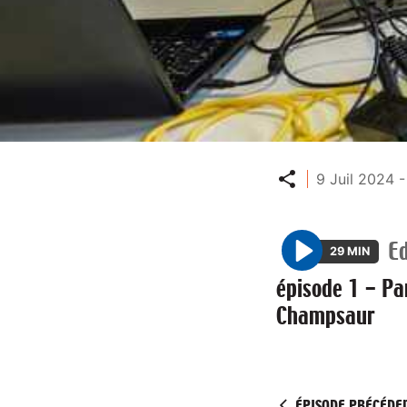
Partager
9 Juil 2024 
Ed
29 MIN
P
épisode 1 - Pa
l
Champsaur
a
y
ÉPISODE PRÉCÉDE