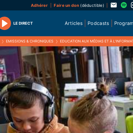
Adhérer
Faire un don
(déductible)
Articles
Podcasts
Progra
LE DIRECT
Play
❯
EMISSIONS & CHRONIQUES
❯
EDUCATION AUX MÉDIAS ET À L'INFORMAT