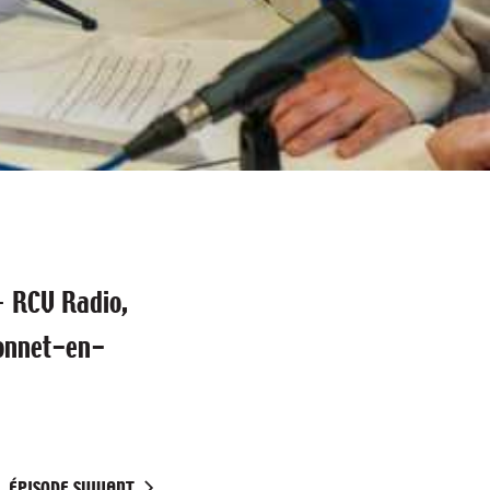
—
RCV Radio,
Bonnet-en-
ÉPISODE SUIVANT