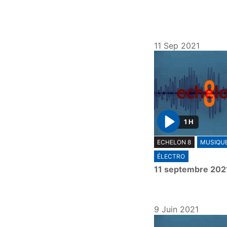
11 Sep 2021
1 H
P
ECHELON 8
MUSIQU
l
ÉLECTRO
a
11 septembre 202
y
9 Juin 2021