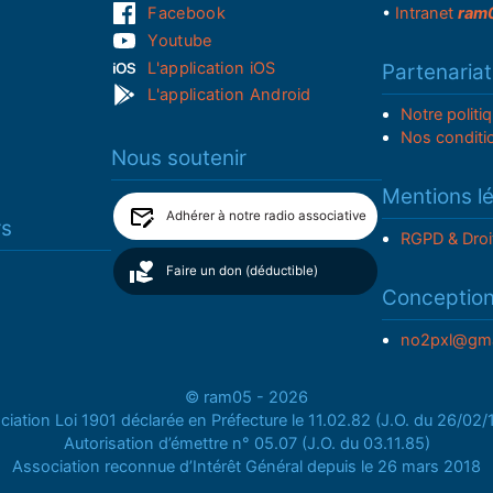
Facebook
•
Intranet
ram
Youtube
L'application iOS
Partenariat
L'application Android
Notre politi
Nos conditi
Nous soutenir
Mentions l
Adhérer à notre radio associative
rs
RGPD & Droi
Faire un don (déductible)
Conceptio
no2pxl@gma
© ram05 - 2026
iation Loi 1901 déclarée en Préfecture le 11.02.82 (J.O. du 26/02
Autorisation d’émettre n° 05.07 (J.O. du 03.11.85)
Association reconnue d’Intérêt Général depuis le 26 mars 2018