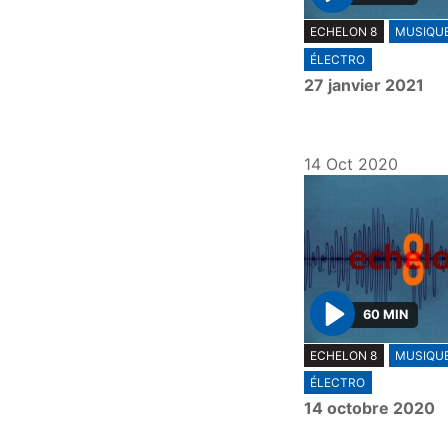
P
ECHELON 8
MUSIQU
l
ÉLECTRO
a
27 janvier 2021
y
14 Oct 2020
60 MIN
P
ECHELON 8
MUSIQU
l
ÉLECTRO
a
14 octobre 2020
y