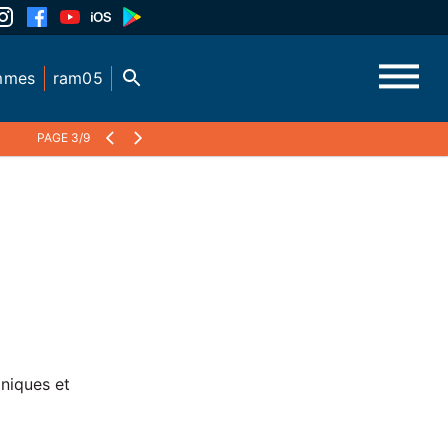
mmes
ram05
PAGE 3/9
niques et