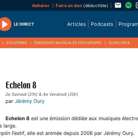
Adhérer
Faire un don
(déductible)
Articles
Podcasts
Progra
LE DIRECT
Play
❯
SOUVENIRS
❯
ÉMISSIONS MUSICALES (SOUVENIRS)
❯
ECHELON 8
Echelon 8
2e Samedi (21h) & 4e Vendredi (20h)
par
Jérémy Oury
Echelon 8
est une émission dédiée aux musiques électro
s large.
plin Festif
, elle est animée depuis 2006 par Jérémy Oury.