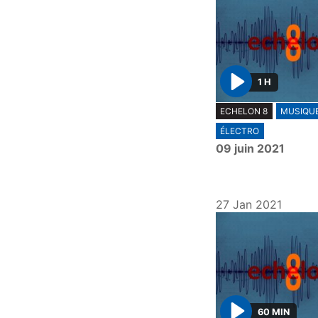
1 H
P
ECHELON 8
MUSIQU
l
ÉLECTRO
a
09 juin 2021
y
27 Jan 2021
60 MIN