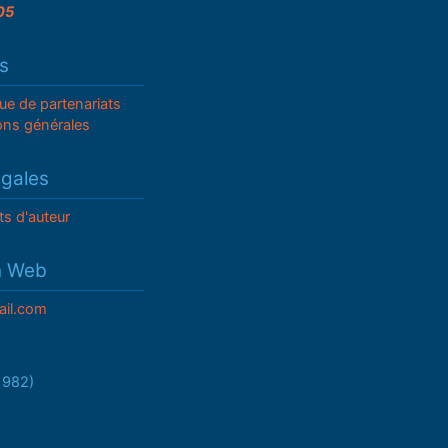
05
s
que de partenariats
ons générales
égales
ts d'auteur
n Web
il.com
/1982)