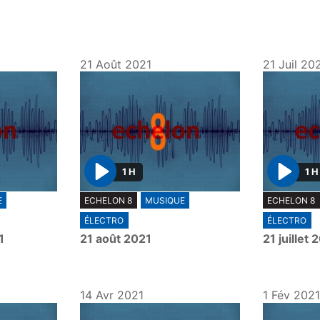
21 Août 2021
21 Juil 20
1 H
1 H
P
P
E
ECHELON 8
MUSIQUE
ECHELON 8
l
l
ÉLECTRO
ÉLECTRO
a
a
1
21 août 2021
21 juillet 
y
y
14 Avr 2021
1 Fév 2021