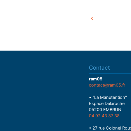
Contact
ram05
contact@ram05.fr
• "La Manutention"
Espace Delaroche
05200 EMBRUN
04 92 43 37 38
• 27 rue Colonel Rou