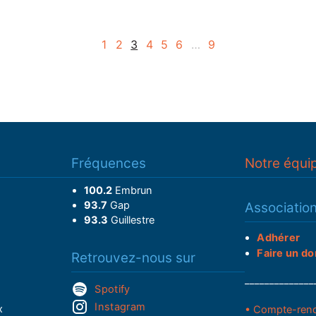
1
2
3
4
5
6
…
9
Fréquences
Notre équi
100.2
Embrun
93.7
Gap
Associatio
93.3
Guillestre
Adhérer
Faire un do
Retrouvez-nous sur
______________
Spotify
Instagram
x
• Compte-ren