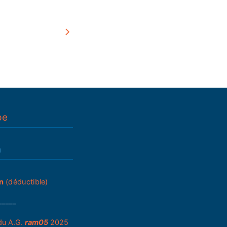
pe
n
n
(déductible)
_____
du A.G.
ram05
2025