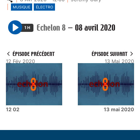
MUSIQUE
ÉLECTRO
Echelon 8
—
08 avril 2020
1 H
P
l
a
ÉPISODE PRÉCÉDENT
ÉPISODE SUIVANT
y
12 Fév 2020
13 Mai 2020
12 02
13 mai 2020