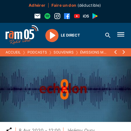
Adhérer
Faire un don
(déductible)
LE DIRECT
Play
ACCUEIL
❯
PODCASTS
❯
SOUVENIRS
❯
ÉMISSIONS MUSICALES (SOUVENIRS)
Partager
8 Avr 2020 - 12:00
Jérémy Oury