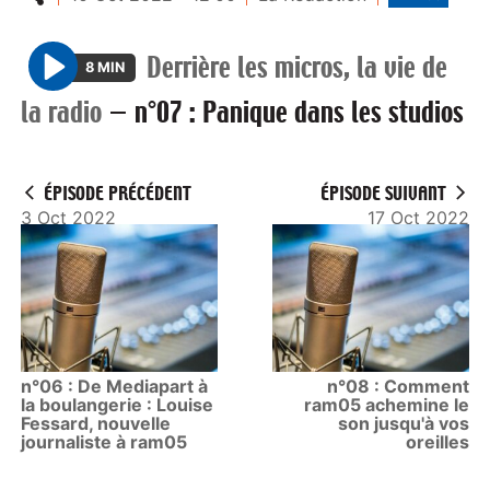
Derrière les micros, la vie de
8 MIN
P
la radio
—
n°07 : Panique dans les studios
l
a
y
ÉPISODE PRÉCÉDENT
ÉPISODE SUIVANT
3 Oct 2022
17 Oct 2022
n°06 : De Mediapart à
n°08 : Comment
la boulangerie : Louise
ram05 achemine le
Fessard, nouvelle
son jusqu'à vos
journaliste à ram05
oreilles