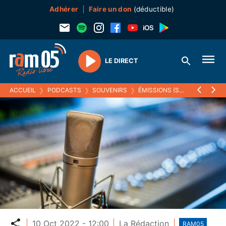
Adhérer
Faire un don
(déductible)
LE DIRECT
Play
ACCUEIL
❯
PODCASTS
❯
SOUVENIRS
❯
ÉMISSIONS (SOUVENIRS)
❯
Partager
10 Oct 2022 - 12:00
La Rédaction
RAM05