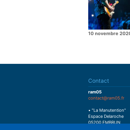
10 novembre 202
Contact
ram05
contact@ram05.fr
• "La Manutention"
Espace Delaroche
05200 EMBRUN
04 92 43 37 38