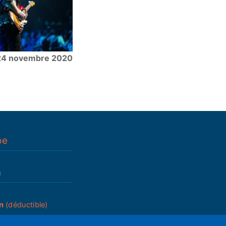
24 novembre 2020
pe
n
n
(déductible)
_____