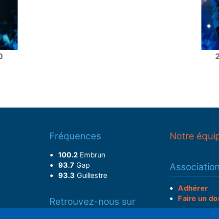
0
Fréquences
Notre équi
100.2
Embrun
93.7
Gap
Associatio
93.3
Guillestre
Adhérer
Faire un do
Retrouvez-nous sur
______________