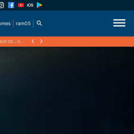
mmes
ram05
(20...-2021)
❯
17 NOVEMBRE 2020