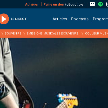
Adhérer
Faire un don
(déductible)
Articles
Podcasts
Progra
LE DIRECT
Play
❯
SOUVENIRS
❯
ÉMISSIONS MUSICALES (SOUVENIRS)
❯
COULEUR MUSIQUE 