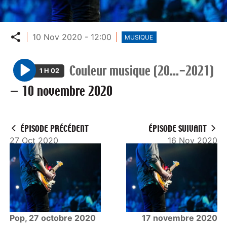
Partager
10 Nov 2020 - 12:00
MUSIQUE
Couleur musique (20...-2021)
1 H 02
P
—
10 novembre 2020
l
a
y
ÉPISODE PRÉCÉDENT
ÉPISODE SUIVANT
27 Oct 2020
16 Nov 2020
Pop, 27 octobre 2020
17 novembre 2020