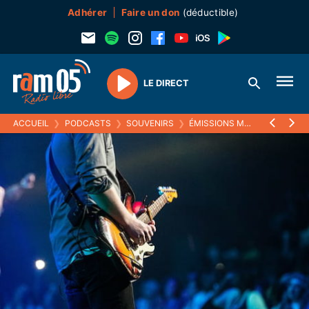
Adhérer
Faire un don
(déductible)
LE DIRECT
Play
ACCUEIL
❯
PODCASTS
❯
SOUVENIRS
❯
ÉMISSIONS MUSICALES (SOUVENIRS)