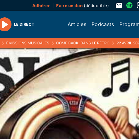
Adhérer
Faire un don
(déductible)
Articles
Podcasts
Progra
LE DIRECT
Play
❯
ÉMISSIONS MUSICALES
❯
COME BACK, DANS LE RÉTRO
❯
22 AVRIL 20