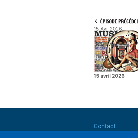
l
a
y
ÉPISODE PRÉCÉDE
15 Avr 2026
15 avril 2026
Contact