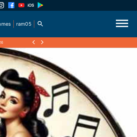
mmes
ram05
26