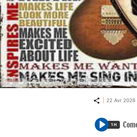
Partager
22 Avr 2026 
Come
1 H
P