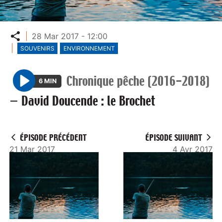
Partager
28 Mar 2017 - 12:00
SOUVENIRS
ENVIRONNEMENT
Chronique pêche (2016-2018)
6 MIN
P
—
David Doucende : le Brochet
l
a
y
ÉPISODE PRÉCÉDENT
ÉPISODE SUIVANT
21 Mar 2017
4 Avr 2017