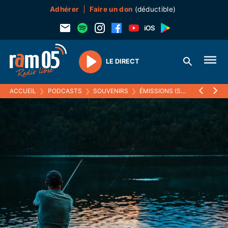
Adhérer
Faire un don
(déductible)
LE DIRECT
Play
ACCUEIL
❯
PODCASTS
❯
SOUVENIRS
❯
ÉMISSIONS (SOUVENIRS)
❯