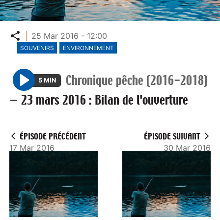
Partager
25 Mar 2016 - 12:00
SOUVENIRS
ENVIRONNEMENT
Chronique pêche (2016-2018)
5 MIN
P
—
23 mars 2016 : Bilan de l'ouverture
l
a
y
ÉPISODE PRÉCÉDENT
ÉPISODE SUIVANT
17 Mar 2016
30 Mar 2016