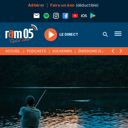
Adhérer
Faire un don
(déductible)
LE DIRECT
Play
ACCUEIL
❯
PODCASTS
❯
SOUVENIRS
❯
ÉMISSIONS (SOUVENIRS)
❯