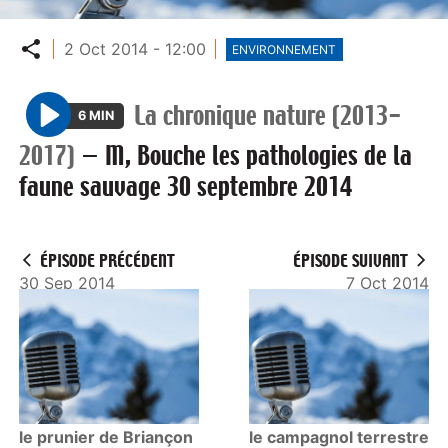
Partager
2 Oct 2014 - 12:00
ENVIRONNEMENT
La chronique nature (2013-
6 MIN
P
2017)
—
M, Bouche les pathologies de la
l
faune sauvage 30 septembre 2014
a
y
ÉPISODE PRÉCÉDENT
ÉPISODE SUIVANT
30 Sep 2014
7 Oct 2014
le prunier de Briançon
le campagnol terrestre