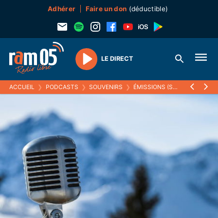
Adhérer
Faire un don
(déductible)
LE DIRECT
Play
ACCUEIL
❯
PODCASTS
❯
SOUVENIRS
❯
ÉMISSIONS (SOUVENIRS)
❯