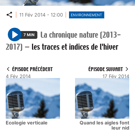
Partager
11 Fév 2014 - 12:00
ENVIRONNEMENT
La chronique nature (2013-
7 MIN
P
2017)
—
les traces et indices de l'hiver
l
a
y
ÉPISODE PRÉCÉDENT
ÉPISODE SUIVANT
4 Fév 2014
17 Fév 2014
Ecologie verticale
Quand les aigles font
leur nid