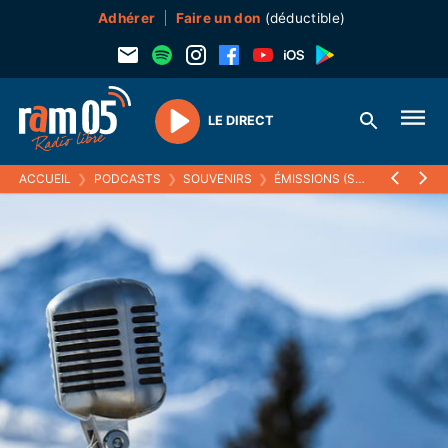
Adhérer
Faire un don
(déductible)
LE DIRECT
Play
ACCUEIL
❯
PODCASTS
❯
SOUVENIRS
❯
ÉMISSIONS (SOUVENIRS)
❯