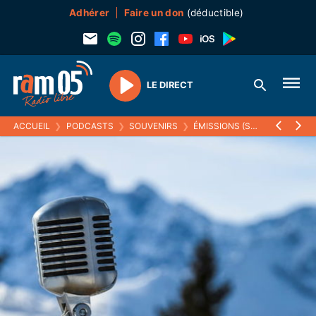
Adhérer
Faire un don
(déductible)
LE DIRECT
Play
ACCUEIL
❯
PODCASTS
❯
SOUVENIRS
❯
ÉMISSIONS (SOUVENIRS)
❯