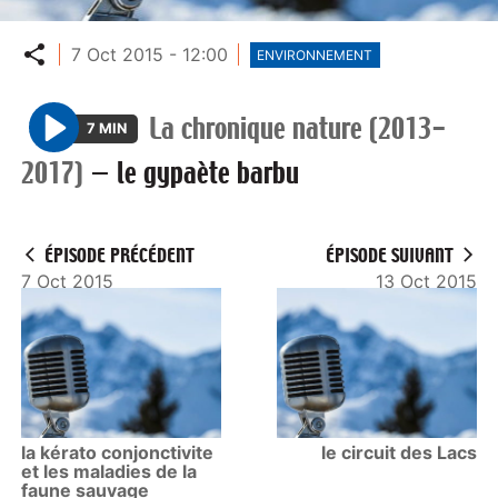
Partager
7 Oct 2015 - 12:00
ENVIRONNEMENT
La chronique nature (2013-
7 MIN
P
2017)
—
le gypaète barbu
l
a
y
ÉPISODE PRÉCÉDENT
ÉPISODE SUIVANT
7 Oct 2015
13 Oct 2015
la kérato conjonctivite
le circuit des Lacs
et les maladies de la
faune sauvage