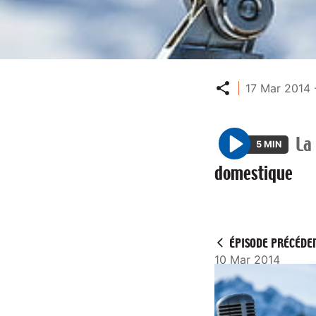
Partager
17 Mar 2014 
La
5 MIN
P
domestique
l
a
y
ÉPISODE PRÉCÉDE
10 Mar 2014