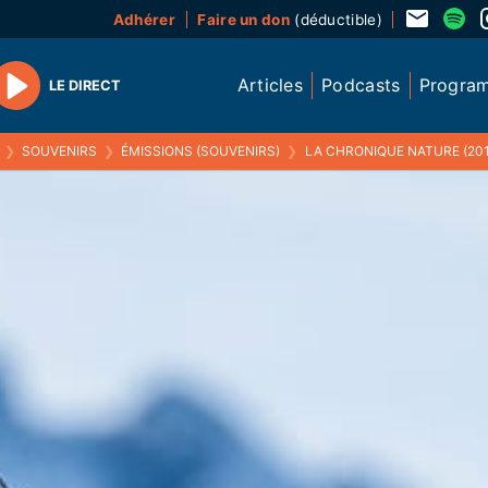
Adhérer
Faire un don
(déductible)
Articles
Podcasts
Progra
LE DIRECT
Play
❯
SOUVENIRS
❯
ÉMISSIONS (SOUVENIRS)
❯
LA CHRONIQUE NATURE (201