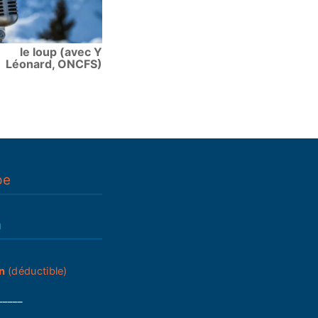
le loup (avec Y
Léonard, ONCFS)
pe
n
n
(déductible)
_____