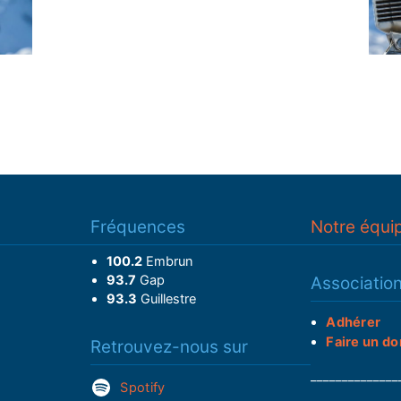
Fréquences
Notre équi
100.2
Embrun
93.7
Gap
Associatio
93.3
Guillestre
Adhérer
Faire un do
Retrouvez-nous sur
______________
Spotify