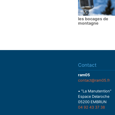
les bocages de
montagne
Contact
ram05
contact@ram05.fr
• "La Manutention"
Espace Delaroche
05200 EMBRUN
04 92 43 37 38